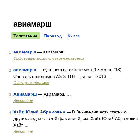
авиамарш
Толкование
Перевод
Книги
авиамарш
— авиамарш …
1
Орфографический словарь-справочник
авиамарш
— сущ., кол во синонимов: 1 • марш (13)
2
Словарь синонимов ASIS. В.Н. Тришин. 2013 …
Словарь синонимов
Авиамарш
— Авиамарш …
3
Википедия
Хайт, Юлий Абрамович
— В Википедии есть статьи о
4
других людях с такой фамилией, см. Хайт. Юлий Абрамович
Хайт …
Википедия