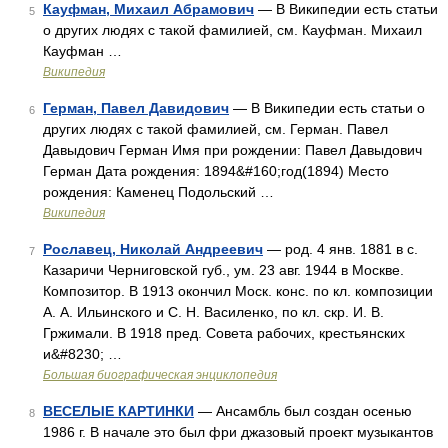
Кауфман, Михаил Абрамович
— В Википедии есть статьи
5
о других людях с такой фамилией, см. Кауфман. Михаил
Кауфман …
Википедия
Герман, Павел Давидович
— В Википедии есть статьи о
6
других людях с такой фамилией, см. Герман. Павел
Давыдович Герман Имя при рождении: Павел Давыдович
Герман Дата рождения: 1894&#160;год(1894) Место
рождения: Каменец Подольский …
Википедия
Рославец, Николай Андреевич
— род. 4 янв. 1881 в с.
7
Казаричи Черниговской губ., ум. 23 авг. 1944 в Москве.
Композитор. В 1913 окончил Моск. конс. по кл. композиции
А. А. Ильинского и С. Н. Василенко, по кл. скр. И. В.
Гржимали. В 1918 пред. Совета рабочих, крестьянских
и&#8230; …
Большая биографическая энциклопедия
ВЕСЕЛЫЕ КАРТИНКИ
— Ансамбль был создан осенью
8
1986 г. В начале это был фри джазовый проект музыкантов