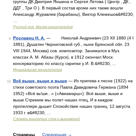
группы ДК Дмитрия Яншина и Сергея Летова ( Центр , ДК ,
ДДТ , Три О ). В первый состав кроме них также вошли
Александр Журавлев (барабаны), Виктор Клемешов&#8230;
…
Русский рок. Малая энциклопедия
Рославец Н. А.
— Николай Андреевич (23 XII 1880 (4 I
9
1881), Душатин Черниговской губ., ныне Брянской обл. 23
VIII 1944, Москва) сов. композитор. Занимался в Муз.
классах А. М. Абазы (Курск), в 1912 окончил Моск.
консерваторию по классу скрипки у И. В.&#8230; …
Музыкальная энциклопедия
Всё выше, выше и выше
— Из припева к песне (1922) на
10
стихи советского поэта Павла Давидовича Германа (1894
1952) «Всё вь!ше...» («Авиамарш»): Всё выше, выше и
выше Стремим мы полет наших птиц, И в каждом
пропеллере дышит Спокойствие наших границ. 12 августа
1933 г. в&#8230; …
Словарь крылатых слов и выражений
Страницы
Следующая
→